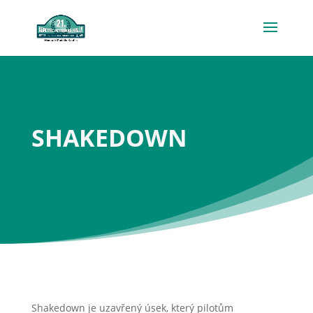
SHAKEDOWN
Shakedown je uzavřený úsek, který pilotům