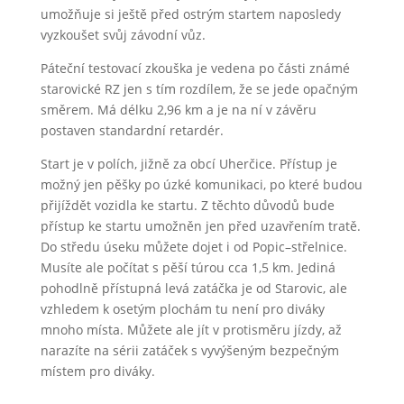
umožňuje si ještě před ostrým startem naposledy
vyzkoušet svůj závodní vůz.
Páteční testovací zkouška je vedena po části známé
starovické RZ jen s tím rozdílem, že se jede opačným
směrem. Má délku 2,96 km a je na ní v závěru
postaven standardní retardér.
Start je v polích, jižně za obcí Uherčice. Přístup je
možný jen pěšky po úzké komunikaci, po které budou
přijíždět vozidla ke startu. Z těchto důvodů bude
přístup ke startu umožněn jen před uzavřením tratě.
Do středu úseku můžete dojet i od Popic–střelnice.
Musíte ale počítat s pěší túrou cca 1,5 km. Jediná
pohodlně přístupná levá zatáčka je od Starovic, ale
vzhledem k osetým plochám tu není pro diváky
mnoho místa. Můžete ale jít v protisměru jízdy, až
narazíte na sérii zatáček s vyvýšeným bezpečným
místem pro diváky.