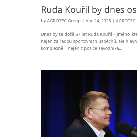
Ruda Kouřil by dnes osl
by
AGROTEC Group
|
Apr 24, 2025
|
AGROTEC r
Dnes by se dožil 67 let Ruda Kouřil – jméno, k
nejen za řadou sportovních úspěchů, ale hlavně 
komplexně – nejen z pozice závodníka,...