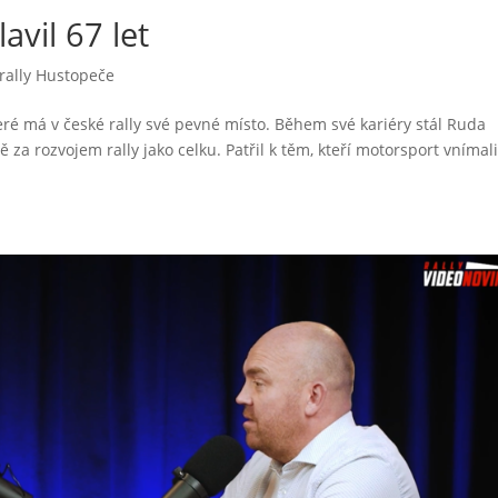
avil 67 let
ally Hustopeče
teré má v české rally své pevné místo. Během své kariéry stál Ruda
za rozvojem rally jako celku. Patřil k těm, kteří motorsport vnímal