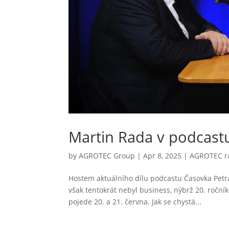
Martin Rada v podcast
by
AGROTEC Group
|
Apr 8, 2025
|
AGROTEC ra
Hostem aktuálního dílu podcastu Časovka Petr
však tentokrát nebyl business, nýbrž 20. roč
pojede 20. a 21. června. Jak se chystá...