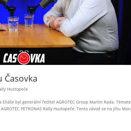
u Časovka
lly Hustopeče
a Eliáše byl generální ředitel AGROTEC Group Martin Rada. Témat
ník AGROTEC PETRONAS Rally Hustopeče. Tento závod se na jihu Mor