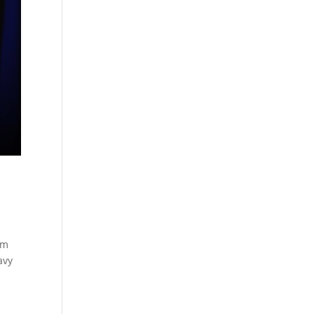
em
avy