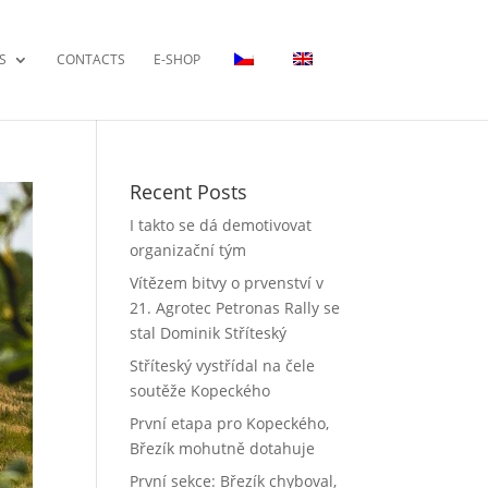
S
CONTACTS
E-SHOP
Recent Posts
I takto se dá demotivovat
organizační tým
Vítězem bitvy o prvenství v
21. Agrotec Petronas Rally se
stal Dominik Stříteský
Stříteský vystřídal na čele
soutěže Kopeckého
První etapa pro Kopeckého,
Březík mohutně dotahuje
První sekce: Březík chyboval,