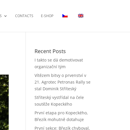
S
CONTACTS
E-SHOP
Recent Posts
I takto se dá demotivovat
organizační tým
Vítězem bitvy o prvenství v
21. Agrotec Petronas Rally se
stal Dominik Stříteský
Stříteský vystřídal na čele
soutěže Kopeckého
První etapa pro Kopeckého,
Březík mohutně dotahuje
První sekce: Březík chyboval,