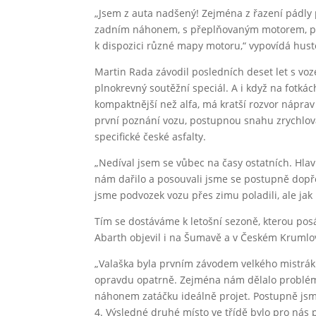
„Jsem z auta nadšený! Zejména z řazení pádly 
zadním náhonem, s přeplňovaným motorem, po
k dispozici různé mapy motoru,“ vypovídá hust
Martin Rada závodil posledních deset let s vo
plnokrevný soutěžní speciál. A i když na fotkác
kompaktnější než alfa, má kratší rozvor náprav 
první poznání vozu, postupnou snahu zrychlova
specifické české asfalty.
„Nedíval jsem se vůbec na časy ostatních. Hlav
nám dařilo a posouvali jsme se postupně dopř
jsme podvozek vozu přes zimu poladili, ale jak 
Tím se dostáváme k letošní sezoně, kterou pos
Abarth objevil i na Šumavě a v Českém Krumlo
„Valaška byla prvním závodem velkého mistráku.
opravdu opatrně. Zejména nám dělalo problém 
náhonem zatáčku ideálně projet. Postupně jsme s
4. Výsledné druhé místo ve třídě bylo pro nás 