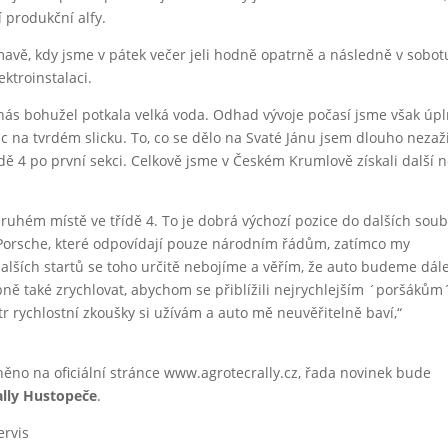
produkční alfy.
vě, kdy jsme v pátek večer jeli hodně opatrně a následně v sobot
ktroinstalaci.
 nás bohužel potkala velká voda. Odhad vývoje počasí jsme však úp
ic na tvrdém slicku. To, co se dělo na Svaté Jánu jsem dlouho nezaži
ídě 4 po první sekci. Celkově jsme v Českém Krumlově získali další 
uhém místě ve třídě 4. To je dobrá výchozí pozice do dalších sou
 Porsche, které odpovídají pouze národním řádům, zatímco my
dalších startů se toho určitě nebojíme a věřím, že auto budeme dál
ě také zrychlovat, abychom se přiblížili nejrychlejším ´poršákům
tr rychlostní zkoušky si užívám a auto mě neuvěřitelně baví,“
něno na oficiální stránce www.agrotecrally.cz, řada novinek bude
ally Hustopeče
.
ervis