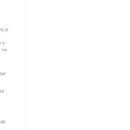
ly je
e o
u na
e
dat
 se
i
ídě