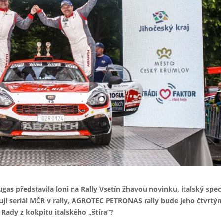
gas představila loni na Rally Vsetín žhavou novinku, italský spec
ují seriál MČR v rally, AGROTEC PETRONAS rally bude jeho čtvrtý
 Rady z kokpitu italského „štíra“?