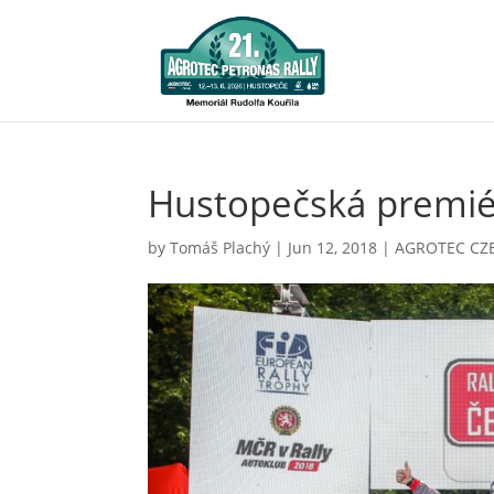
Hustopečská premiér
by
Tomáš Plachý
|
Jun 12, 2018
|
AGROTEC CZ