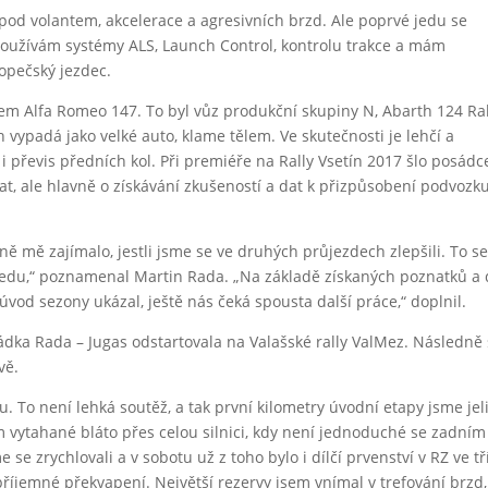
pod volantem, akcelerace a agresivních brzd. Ale poprvé jedu se
užívám systémy ALS, Launch Control, kontrolu trakce a mám
opečský jezdec.
zem Alfa Romeo 147. To byl vůz produkční skupiny N, Abarth 124 Ral
h vypadá jako velké auto, klame tělem. Ve skutečnosti je lehčí a
i převis předních kol. Při premiéře na Rally Vsetín 2017 šlo posádc
t, ale hlavně o získávání zkušeností a dat k přizpůsobení podvozk
ně mě zajímalo, jestli jsme se ve druhých průjezdech zlepšili. To s
edu,“ poznamenal Martin Rada. „Na základě získaných poznatků a 
úvod sezony ukázal, ještě nás čeká spousta další práce,“ doplnil.
ádka Rada – Jugas odstartovala na Valašské rally ValMez. Následně
vě.
 To není lehká soutěž, a tak první kilometry úvodní etapy jsme jel
vytahané bláto přes celou silnici, kdy není jednoduché se zadním
e zrychlovali a v sobotu už z toho bylo i dílčí prvenství v RZ ve tř
příjemné překvapení. Největší rezervy jsem vnímal v trefování brzd,