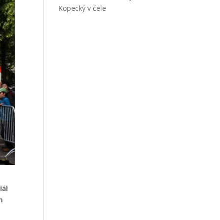
Kopecký v čele
iál
m