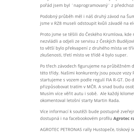
pořád jsem byl ´naprogramovaný´ z předchozí 
Podobný průběh měl i náš druhý závod na Šuma
jsme v RZ8 museli odstoupit kvůli závadě na ele
Proto jsme se těšili do Českého Krumlova, kde
nezvládli a odjeli ze servisu z Českých Budějov
to větší bylo překvapení z druhého místa ve tř
zkušenosti, třetí místo ve třídě 4 bylo super.
Po třech závodech figurujeme na průběžném dr
této třídy. Našimi konkurenty jsou pouze vozy
startujeme s vozem podle regulí FIA R-GT. Do 
přizpůsobovat tratím v MČR. A snad budu osobn
Musím více věřit autu i sobě. Ale každý kilome
okomentoval letošní starty Martin Rada.
Více informací k soutěži bude postupně zveřej
dostupná i na facebookovém profilu
Agrotec r
AGROTEC PETRONAS rally Hustopeče, tiskový s