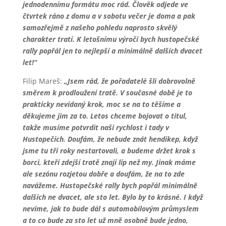
jednodennímu formátu moc rád. Člověk odjede ve
čtvrtek ráno z domu a v sobotu večer je doma a pak
samozřejmě z našeho pohledu naprosto skvělý
charakter tratí. K letošnímu výročí bych hustopečské
rally popřál jen to nejlepší a minimálně dalších dvacet
let!“
Filip Mareš:
„Jsem rád, že pořadatelé šli dobrovolně
směrem k prodloužení tratě. V současné době je to
prakticky nevídaný krok, moc se na to těšíme a
děkujeme jim za to. Letos chceme bojovat o titul,
takže musíme potvrdit naši rychlost i tady v
Hustopečích. Doufám, že nebude znát hendikep, když
jsme tu tři roky nestartovali, a budeme držet krok s
borci, kteří zdejší tratě znají líp než my. Jinak máme
ale sezónu rozjetou dobře a doufám, že na to zde
navážeme. Hustopečské rally bych popřál minimálně
dalších ne dvacet, ale sto let. Bylo by to krásné. I když
nevíme, jak to bude dál s automobilovým průmyslem
a to co bude za sto let už mně osobně bude jedno,