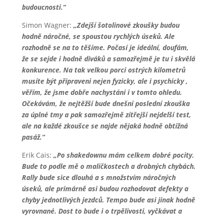
budoucnosti.“
Simon Wagner:
„Zdejší šotolinové zkoušky budou
hodně náročné, se spoustou rychlých úseků. Ale
rozhodně se na to těšíme. Počasí je ideální, doufám,
že se sejde i hodně diváků a samozřejmě je tu i skvělá
konkurence. Na tak velkou porci ostrých kilometrů
musíte být připraveni nejen fyzicky, ale i psychicky ,
věřím, že jsme dobře nachystáni i v tomto ohledu.
Očekávám, že nejtěžší bude dnešní poslední zkouška
za úplné tmy a pak samozřejmě zítřejší nejdelší test,
ale na každé zkoušce se najde nějaká hodně obtížná
pasáž.“
Erik Cais:
„Po shakedownu mám celkem dobré pocity.
Bude to podle mě o maličkostech a drobných chybách.
Rally bude sice dlouhá a s množstvím náročných
úseků, ale primárně asi budou rozhodovat defekty a
chyby jednotlivých jezdců. Tempo bude asi jinak hodně
vyrovnané. Dost to bude i o trpělivosti, vyčkávat a