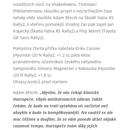
soutěžních vozů na shakedownu. Testovací
tříkilometrovou zkoušku projel v nejrychlejším čase
loňský vítěz soutěže Adam Březík na Škodě Fabia RS
Rally2, o vteřinu pomalejší shodný čas pak zajeli Jan
Kopecký (Škoda Fabia RS Rally2) a Filip Mareš (Toyota
GR Yaris Rally2).
Pomyslná čtvrtá příčka náležela Eriku Caisovi
(Hyundai i20 N Rally2, +1.2 s), pátá letos
pravidelnému účastníkovi českého rallyového
šampionátu Simonu Wagnerovi z Rakouska (Hyundai
i20 N Rally2, +1.8 s).
Ohlasy jezdců před startem:
Adam Březík:
„Myslím, že nás čekají klasické
Hustopeče. Ubylo antikatovacích zábran, takže
čekám, že bude na trati vytaháno víc nečistot než
obvykle a bude to komplikovanější. Na soutěž se ale
moc těšíme a doufám, že se nám povede držet nějaké
rozumné tempo. Hustopeče mám díky jejich