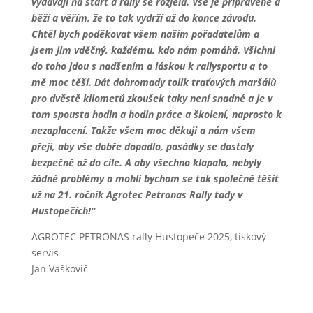
vydávají na start a rally se rozjela. Vše je připravené a
běží a věřím, že to tak vydrží až do konce závodu.
Chtěl bych poděkovat všem našim pořadatelům a
jsem jim vděčný, každému, kdo nám pomáhá. Všichni
do toho jdou s nadšením a láskou k rallysportu a to
mě moc těší. Dát dohromady tolik traťových maršálů
pro dvěstě kilometů zkoušek taky není snadné a je v
tom spousta hodin a hodin práce a školení, naprosto k
nezaplacení. Takže všem moc děkuji a nám všem
přeji, aby vše dobře dopadlo, posádky se dostaly
bezpečně až do cíle. A aby všechno klapalo, nebyly
žádné problémy a mohli bychom se tak společně těšit
už na 21. ročník Agrotec Petronas Rally tady v
Hustopečích!“
AGROTEC PETRONAS rally Hustopeče 2025, tiskový
servis
Jan Vaškovič