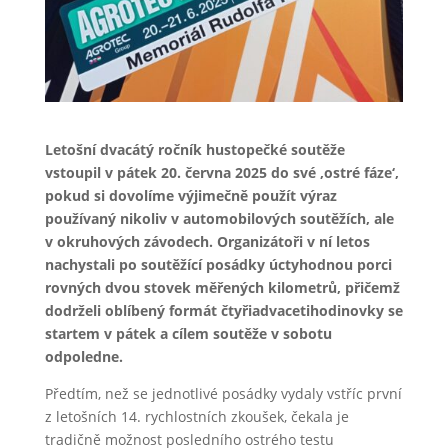
Letošní dvacátý ročník hustopečké soutěže
vstoupil v pátek 20. června 2025 do své ‚ostré fáze‘,
pokud si dovolíme výjimečně použít výraz
používaný nikoliv v automobilových soutěžích, ale
v okruhových závodech. Organizátoři v ní letos
nachystali po soutěžící posádky úctyhodnou porci
rovných dvou stovek měřených kilometrů, přičemž
dodrželi oblíbený formát čtyřiadvacetihodinovky se
startem v pátek a cílem soutěže v sobotu
odpoledne.
Předtím, než se jednotlivé posádky vydaly vstříc první
z letošních 14. rychlostních zkoušek, čekala je
tradičně možnost posledního ostrého testu