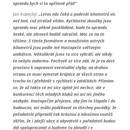
opravdu bych si to upřímně přál!“
Jan Kopecký:
„Letos nás čeká o padesát kilometrů víc
než loni, což strašně vítám. Rychlostní zkoušky jsou
opravdu moc pěkně poskládáné, bude to opravdu
hezké, ale zároveň hodně náročné. Moc se na to
těšíme. S tímto formátem a množstvím ostrých
kilometrů jsou podle mě Hustopeče světovým
unikátem. Několikrát jsme tu sice vyhráli, ale nikdy
to nebylo zadarmo. Pocitově se sice zdá, že je tu dost
prostoru k napravení eventuální chyby, na druhou
stranu se musí vymetat krajnice ze všech stran a
trochu to i přehánět s rychlostí v zatáčkách. Přiznám
se, že až takto se mi sice úplně jet nechce, ale v
konkurenci těch mladých kluků mi asi nic jiného
nezbyde. Hustopečím přejeme, aby jim to šlapalo i do
budoucna, asi můžu poděkovat za všechny posádky, že
pořadatelé připravili tak krásnou a náročnou soutěž.
Věřím, že i zdejší obce a obyvatelé s pořadateli budou
dál spolupracovat a budeme tu závodit i v