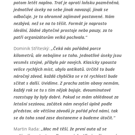
potom letět naplno. Trať je oproti loňsku pozměněná,
jednotlivé úseky na sebe jinak navazují, jinak se
odbočuje. Je to ohromně zajímavě postavené. Nám
nezbývá, než se na to těšit. Formát je naprosto
ideální, žádné zbytečné prostoje nebo pauzy, za to
patři organizátorům velká pochvala.“
Dominik Stříteský:
„Čeká nás pořádná porce
kilometrů, ale nebojíme se toho. Jednotlivé úseky jsou
vesměs stejné, přibylo pár nových. Klasicky spousta
velice rychlých míst, ubylo antikatů. Určitě to bude
náročný závod, každá chybička se v té rychlosti bude
sčítat s další. Uvidíme. Z prachu zatím obavy nemám,
každý rok se tu s tím nějak bojuje, dvouminutové
rozestupy by byly dobré. Pokud se mám ohlédnout za
letošní sezónou, začátek nám nevyšel úplně podle
představ, ale většina závodů je pořád před námi, tak
se do toho snad zase dostaneme a budeme útočit.“
Martin Rada:
„Moc mě těší, že první auta už se